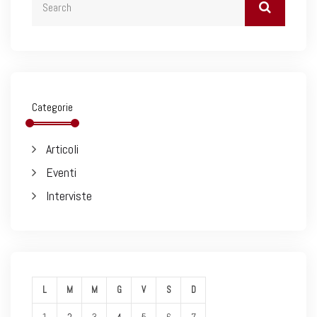
Categorie
Articoli
Eventi
Interviste
L
M
M
G
V
S
D
1
2
3
4
5
6
7