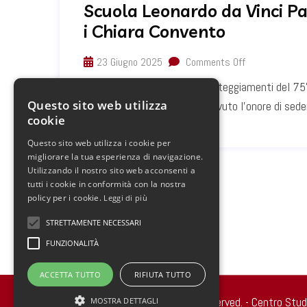
Scuola Leonardo da Vinci Par
i Chiara Convento
23 Giugno 2025
Comments Off
Il 2024 è stato l’anno dei festeggiamenti del 75° 
Questo sito web utilizza
Parigi. Molti studenti hanno avuto l’onore di seders
cookie
Questo sito web utilizza i cookie per
migliorare la tua esperienza di navigazione.
Utilizzando il nostro sito web acconsenti a
tutti i cookie in conformità con la nostra
policy per i cookie.
Leggi di più
STRETTAMENTE NECESSARI
FUNZIONALITÀ
ACCETTA TUTTO
RIFIUTA TUTTO
Copyright 2022 © all rights reserved. - Centro Stu
MOSTRA DETTAGLI