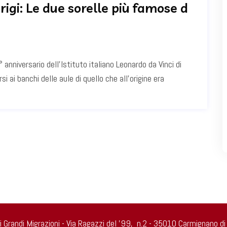
igi: Le due sorelle più famose d
anniversario dell’Istituto italiano Leonardo da Vinci di
i ai banchi delle aule di quello che all’origine era
di Grandi Migrazioni - Via Ragazzi del ’99, n.2 - 35010 Carmignano