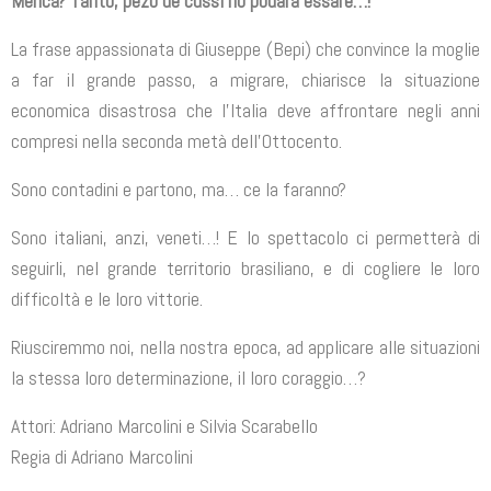
Merica? Tanto, pezo de cussì no podarà essare…!”
La frase appassionata di Giuseppe (Bepi) che convince la moglie
a far il grande passo, a migrare, chiarisce la situazione
economica disastrosa che l’Italia deve affrontare negli anni
compresi nella seconda metà dell’Ottocento.
Sono contadini e partono, ma… ce la faranno?
Sono italiani, anzi, veneti…! E lo spettacolo ci permetterà di
seguirli, nel grande territorio brasiliano, e di cogliere le loro
difficoltà e le loro vittorie.
Riusciremmo noi, nella nostra epoca, ad applicare alle situazioni
la stessa loro determinazione, il loro coraggio…?
Attori: Adriano Marcolini e Silvia Scarabello
Regia di Adriano Marcolini