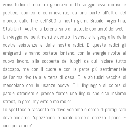
vicissitudini di quattro generazioni. Un viaggio avventuroso e
poetico, comico e commovente, da una parte all’altra del
mondo, dalla fine dell’800 ai nostri giorni: Brasile, Argentina,
Stati Uniti, Australia, Lorena, sino all’attuale comunità del web.
Un viaggio nei sentimenti e dentro il senso e la geografia della
nostra esistenza e delle nostre radici. E queste radici gli
emigranti le hanno portate lontano, con le energie rivolte al
nuovo lavoro, alla scoperta dei luoghi da cui iniziare tutto
daccapo, ma con il cuore e con la parte più sentimentale
dell’anima rivolta alla terra di casa. E le abitudini vecchie si
mescolano con le usanze nuove. E il linguaggio si colora di
parole straniere e prende forma una lingua che dice insieme
street, la gare, my wife e me mojer.
Lo spettacolo racconta da dove veniamo e cerca di prefigurare
dove andiamo, “spezzando le parole come si spezza il pane. E
cioè per amore”.