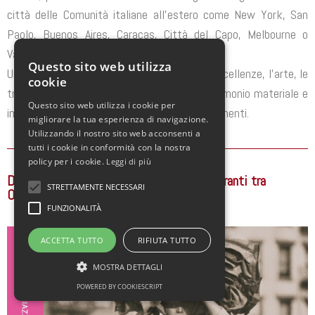
città delle Comunità italiane all’estero come New York, San
Paolo, Buenos Aires, Caracas, Città del Capo, Melbourne o
Vancouver.
Questo sito web utilizza
Un viaggio attraverso la storia, la lingua, le eccellenze, l’arte, le
cookie
tradizioni, la musica, la cucina e tutto il patrimonio materiale e
Questo sito web utilizza i cookie per
immateriale dei tanti italiani sparsi nei 5 Continenti.
migliorare la tua esperienza di navigazione.
Utilizzando il nostro sito web acconsenti a
tutti i cookie in conformità con la nostra
policy per i cookie.
Leggi di più
Donne in cammino. Italiane stanziali e migranti tra
STRETTAMENTE NECESSARI
Ottocento e Novecento.
FUNZIONALITÀ
ACCETTA TUTTO
RIFIUTA TUTTO
MOSTRA DETTAGLI
POWERED BY COOKIESCRIPT