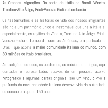
As Grandes Migrações. Do norte da Itália ao Brasil. Vêneto,
Trentino-Alto Ádige, Friuli-Venezia Giulia e Lombardia
Os testemunhos e as histórias de vida dos nossos imigrantes
são hoje um patrimônio único e inestimável que une a Itália e,
especialmente, as regiões do Vêneto, Trentino-Alto Ádige, Friuli-
Venezia Giulia e Lombardia com as Américas, em particular o
Brasil, que acolhe
a maior comunidade italiana do mundo, com
30 milhões de ítalo-brasileiros.
As tradições, os usos, os costumes, as músicas e a língua, aqui
contados e representados através de um precioso acervo
fotográfico e algumas cartas originais, são um vínculo vivo e
profundo da nova sociedade italiana desenvolvida do outro lado
do oceano em quase 150 anos.