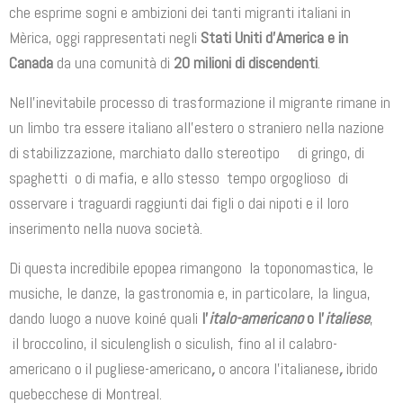
che esprime sogni e ambizioni dei tanti migranti italiani in
Mèrica, oggi rappresentati negli
Stati Uniti d’America e in
Canada
da una comunità di
20 milioni di discendenti
.
Nell’inevitabile processo di trasformazione il migrante rimane in
un limbo tra essere italiano all’estero o straniero nella nazione
di stabilizzazione, marchiato dallo stereotipo di gringo, di
spaghetti o di mafia, e allo stesso tempo orgoglioso di
osservare i traguardi raggiunti dai figli o dai nipoti e il loro
inserimento nella nuova società.
Di questa incredibile epopea rimangono la toponomastica, le
musiche, le danze, la gastronomia e, in particolare, la lingua,
dando luogo a nuove koiné quali
l’
i
talo-americano
o l’
italiese
,
il broccolino, il siculenglish o siculish, fino al il calabro-
americano o il pugliese-americano
,
o ancora l’italianese
,
ibrido
quebecchese di Montreal.