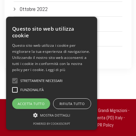
Ottobre 2022
Settembre 2022
Questo sito web utilizza
cookie
Agosto 2022
Questo sito web utilizza i cookie per
migliorare la tua esperienza di navigazione.
Luglio 2022
Utilizzando il nostro sito web acconsenti a
tutti i cookie in conformità con la nostra
policy per i cookie.
Leggi di più
STRETTAMENTE NECESSARI
FUNZIONALITÀ
ACCETTA TUTTO
RIFIUTA TUTTO
Copyright 2022 © all rights reserved. - Centro Studi Grandi Migrazioni -
MOSTRA DETTAGLI
Via Ragazzi del ’99, n.2 - 35010 Carmignano di Brenta (PD) Italy -
POWERED BY COOKIESCRIPT
Cod.Fisc. 90020250289
Cookie Policy
-
GDPR Policy