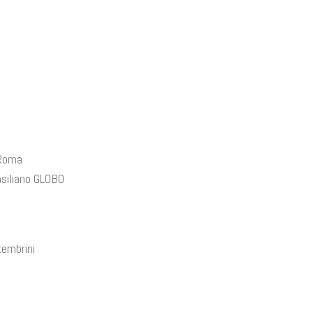
 Roma
asiliano GLOBO
tembrini