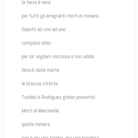
la terra è nera
per tutti gli emigranti morti in miniera.
Sepolti ad uno ad uno
complice oblio
per lor vogliam riscossa e non addio .
Venuti dalla morte
le braccia strette
Turiddu e Rodriguez gridan presente.
Morti di Marcinelle
quella miniera
non è più una tomba, ma una bandiera.