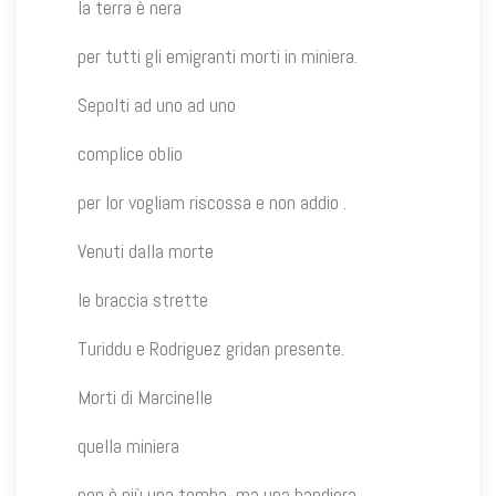
la terra è nera
per tutti gli emigranti morti in miniera.
Sepolti ad uno ad uno
complice oblio
per lor vogliam riscossa e non addio .
Venuti dalla morte
le braccia strette
Turiddu e Rodriguez gridan presente.
Morti di Marcinelle
quella miniera
non è più una tomba, ma una bandiera.