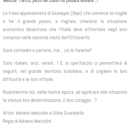
Merica? Tanto, pezo de cussì no podarà essare…!”
La frase appassionata di Giuseppe (Bepi) che convince la moglie
a far il grande passo, a migrare, chiarisce la situazione
economica disastrosa che l’Italia deve affrontare negli anni
compresi nella seconda metà dell’Ottocento.
Sono contadini e partono, ma… ce la faranno?
Sono italiani, anzi, veneti…! E lo spettacolo ci permetterà di
seguirli, nel grande territorio brasiliano, e di cogliere le loro
difficoltà e le loro vittorie.
Riusciremmo noi, nella nostra epoca, ad applicare alle situazioni
la stessa loro determinazione, il loro coraggio…?
Attori: Adriano Marcolini e Silvia Scarabello
Regia di Adriano Marcolini