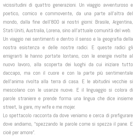
vicissitudini di quattro generazioni. Un viaggio avventuroso e
poetico, comico e commovente, da una parte all’altra del
mondo, dalla fine dell’800 ai nostri giorni: Brasile, Argentina,
Stati Uniti, Australia, Lorena, sino all’attuale comunità del web.
Un viaggio nei sentimenti e dentro il senso e la geografia della
nostra esistenza e delle nostre radici. E queste radici gli
emigranti le hanno portate lontano, con le energie rivolte al
nuovo lavoro, alla scoperta dei luoghi da cui iniziare tutto
daccapo, ma con il cuore e con la parte più sentimentale
dell’anima rivolta alla terra di casa. E le abitudini vecchie si
mescolano con le usanze nuove. E il linguaggio si colora di
parole straniere e prende forma una lingua che dice insieme
street, la gare, my wife e me mojer.
Lo spettacolo racconta da dove veniamo e cerca di prefigurare
dove andiamo, “spezzando le parole come si spezza il pane. E
cioè per amore”.