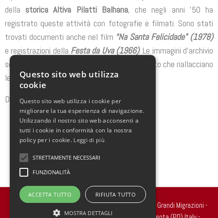
della
storica Altiva Pilatti Balhana
, che negli anni ’50 ha
registrato queste attività con fotografie e filmati. Sono stati
trovati documenti anche nel film
“Na Santa Felicidade” (1978)
e registrazioni della
Festa da Uva (1966)
. Le immagini d’archivio
sono diventate strumenti di accesso al passato che riallacciano
Questo sito web utilizza
legami con la memoria.
cookie
Durata: 60 minuti
Questo sito web utilizza i cookie per
migliorare la tua esperienza di navigazione.
Utilizzando il nostro sito web acconsenti a
tutti i cookie in conformità con la nostra
policy per i cookie.
Leggi di più
STRETTAMENTE NECESSARI
FUNZIONALITÀ
ACCETTA TUTTO
RIFIUTA TUTTO
Copyright 2022 © all rights reserved. - Centro Studi Grandi Migrazioni -
MOSTRA DETTAGLI
Via Ragazzi del ’99, n.2 - 35010 Carmignano di Brenta (PD) Italy -