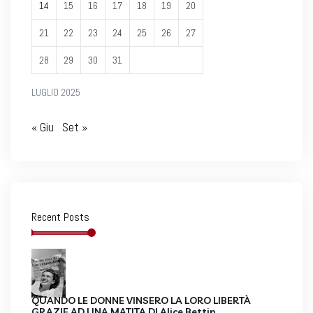
14
15
16
17
18
19
20
21
22
23
24
25
26
27
28
29
30
31
LUGLIO 2025
« Giu
Set »
Recent Posts
QUANDO LE DONNE VINSERO LA LORO LIBERTÀ
GRAZIE AD UNA MATITA DI Alice Bettin