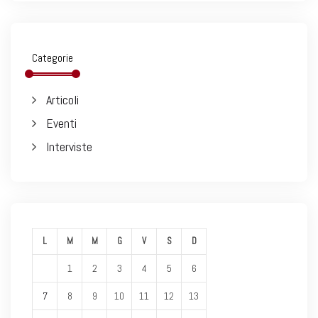
Categorie
Articoli
Eventi
Interviste
L
M
M
G
V
S
D
1
2
3
4
5
6
7
8
9
10
11
12
13