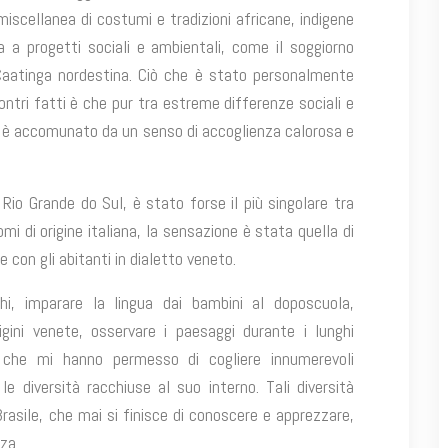
miscellanea di costumi e tradizioni africane, indigene
 a progetti sociali e ambientali, come il soggiorno
Caatinga nordestina. Ciò che è stato personalmente
ntri fatti è che pur tra estreme differenze sociali e
 sud è accomunato da un senso di accoglienza calorosa e
 Rio Grande do Sul, è stato forse il più singolare tra
omi di origine italiana, la sensazione è stata quella di
 con gli abitanti in dialetto veneto.
hi, imparare la lingua dai bambini al doposcuola,
gini venete, osservare i paesaggi durante i lunghi
 che mi hanno permesso di cogliere innumerevoli
diversità racchiuse al suo interno. Tali diversità
Brasile, che mai si finisce di conoscere e apprezzare,
za.