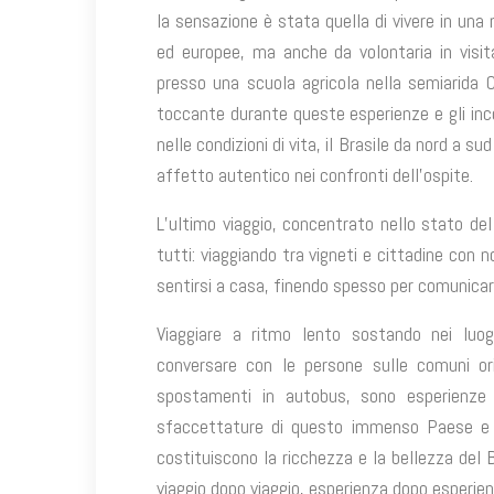
la sensazione è stata quella di vivere in una 
ed europee, ma anche da volontaria in visita
presso una scuola agricola nella semiarida 
toccante durante queste esperienze e gli inco
nelle condizioni di vita, il Brasile da nord a
affetto autentico nei confronti dell’ospite.
L’ultimo viaggio, concentrato nello stato del
tutti: viaggiando tra vigneti e cittadine con n
sentirsi a casa, finendo spesso per comunicare
Viaggiare a ritmo lento sostando nei luog
conversare con le persone sulle comuni ori
spostamenti in autobus, sono esperienze
sfaccettature di questo immenso Paese e le 
costituiscono la ricchezza e la bellezza del 
viaggio dopo viaggio, esperienza dopo esperien