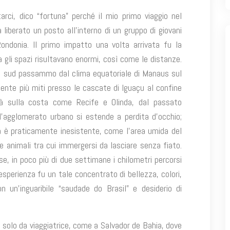
rci, dico “fortuna” perché il mio primo viaggio nel
liberato un posto all’interno di un gruppo di giovani
ondonia. Il primo impatto una volta arrivata fu la
a gli spazi risultavano enormi, così come le distanze.
d a sud passammo dal clima equatoriale di Manaus sul
nte più miti presso le cascate di Iguaçu al confine
tà sulla costa come Recife e Olinda, dal passato
l’agglomerato urbano si estende a perdita d’occhio;
a è praticamente inesistente, come l’area umida del
e animali tra cui immergersi da lasciare senza fiato.
ese, in poco più di due settimane i chilometri percorsi
’esperienza fu un tale concentrato di bellezza, colori,
n un’inguaribile “saudade do Brasil” e desiderio di
n solo da viaggiatrice, come a Salvador de Bahia, dove