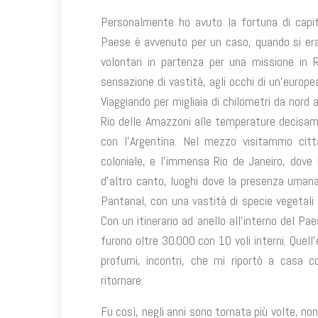
Personalmente ho avuto la fortuna di capita
Paese è avvenuto per un caso, quando si era 
volontari in partenza per una missione in R
sensazione di vastità, agli occhi di un’europe
Viaggiando per migliaia di chilometri da nor
Rio delle Amazzoni alle temperature decisame
con l’Argentina. Nel mezzo visitammo cit
coloniale, e l’immensa Rio de Janeiro, dove 
d’altro canto, luoghi dove la presenza uman
Pantanal, con una vastità di specie vegetali 
Con un itinerario ad anello all’interno del Pa
furono oltre 30.000 con 10 voli interni. Quell
profumi, incontri, che mi riportò a casa co
ritornare.
Fu così, negli anni sono tornata più volte, no