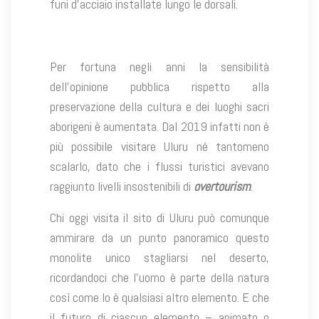
funi d’acciaio installate lungo le dorsali.
Per fortuna negli anni la sensibilità
dell’opinione pubblica rispetto alla
preservazione della cultura e dei luoghi sacri
aborigeni è aumentata. Dal 2019 infatti non è
più possibile visitare Uluru né tantomeno
scalarlo, dato che i flussi turistici avevano
raggiunto livelli insostenibili di
overtourism
.
Chi oggi visita il sito di Uluru può comunque
ammirare da un punto panoramico questo
monolite unico stagliarsi nel deserto,
ricordandoci che l’uomo è parte della natura
così come lo è qualsiasi altro elemento. E che
il futuro di ciascun elemento – animato o