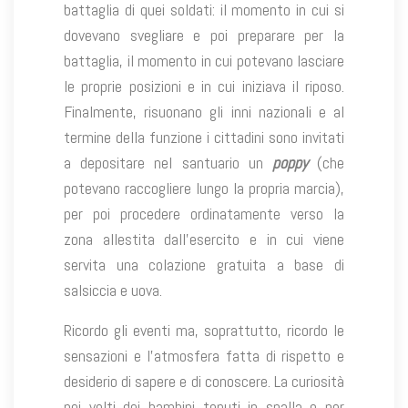
battaglia di quei soldati: il momento in cui si
dovevano svegliare e poi preparare per la
battaglia, il momento in cui potevano lasciare
le proprie posizioni e in cui iniziava il riposo.
Finalmente, risuonano gli inni nazionali e al
termine della funzione i cittadini sono invitati
a depositare nel santuario un
poppy
(che
potevano raccogliere lungo la propria marcia),
per poi procedere ordinatamente verso la
zona allestita dall’esercito e in cui viene
servita una colazione gratuita a base di
salsiccia e uova.
Ricordo gli eventi ma, soprattutto, ricordo le
sensazioni e l’atmosfera fatta di rispetto e
desiderio di sapere e di conoscere. La curiosità
nei volti dei bambini tenuti in spalla o per