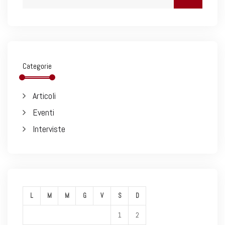
Categorie
Articoli
Eventi
Interviste
L
M
M
G
V
S
D
1
2