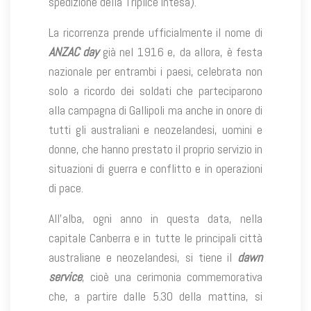
spedizione della Triplice intesa).
La ricorrenza prende ufficialmente il nome di
ANZAC day
già nel 1916 e, da allora, è festa
nazionale per entrambi i paesi, celebrata non
solo a ricordo dei soldati che parteciparono
alla campagna di Gallipoli ma anche in onore di
tutti gli australiani e neozelandesi, uomini e
donne, che hanno prestato il proprio servizio in
situazioni di guerra e conflitto e in operazioni
di pace.
All’alba, ogni anno in questa data, nella
capitale Canberra e in tutte le principali città
australiane e neozelandesi, si tiene il
dawn
service
, cioè una cerimonia commemorativa
che, a partire dalle 5.30 della mattina, si