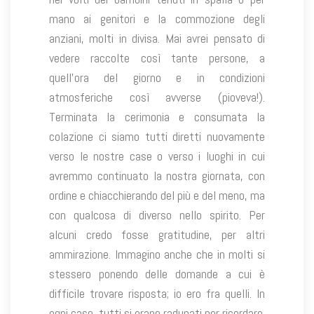
mano ai genitori e la commozione degli
anziani, molti in divisa. Mai avrei pensato di
vedere raccolte così tante persone, a
quell’ora del giorno e in condizioni
atmosferiche così avverse (pioveva!).
Terminata la cerimonia e consumata la
colazione ci siamo tutti diretti nuovamente
verso le nostre case o verso i luoghi in cui
avremmo continuato la nostra giornata, con
ordine e chiacchierando del più e del meno, ma
con qualcosa di diverso nello spirito. Per
alcuni credo fosse gratitudine, per altri
ammirazione. Immagino anche che in molti si
stessero ponendo delle domande a cui è
difficile trovare risposta; io ero fra quelli. In
ogni caso, tutti si erano radunati per ricordare.