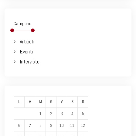
Categorie
Articoli
Eventi
Interviste
L
M
M
G
V
S
D
1
2
3
4
5
6
7
8
9
10
11
12