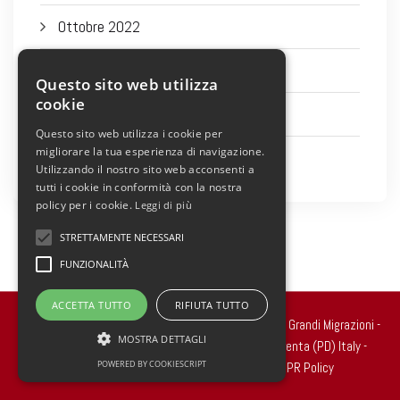
Ottobre 2022
Settembre 2022
Questo sito web utilizza
cookie
Agosto 2022
Questo sito web utilizza i cookie per
migliorare la tua esperienza di navigazione.
Luglio 2022
Utilizzando il nostro sito web acconsenti a
tutti i cookie in conformità con la nostra
policy per i cookie.
Leggi di più
STRETTAMENTE NECESSARI
FUNZIONALITÀ
ACCETTA TUTTO
RIFIUTA TUTTO
Copyright 2022 © all rights reserved. - Centro Studi Grandi Migrazioni -
MOSTRA DETTAGLI
Via Ragazzi del ’99, n.2 - 35010 Carmignano di Brenta (PD) Italy -
POWERED BY COOKIESCRIPT
Cod.Fisc. 90020250289
Cookie Policy
-
GDPR Policy