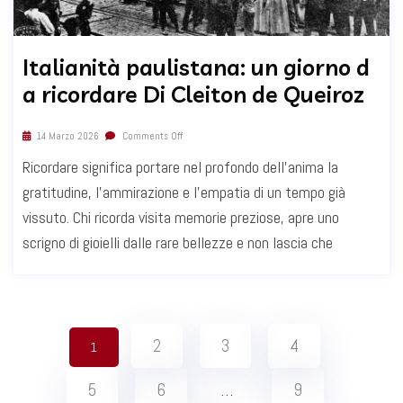
Italianità paulistana: un giorno d
a ricordare Di Cleiton de Queiroz
14 Marzo 2026
Comments Off
Ricordare significa portare nel profondo dell’anima la
gratitudine, l’ammirazione e l’empatia di un tempo già
vissuto. Chi ricorda visita memorie preziose, apre uno
scrigno di gioielli dalle rare bellezze e non lascia che
2
3
4
1
5
6
…
9