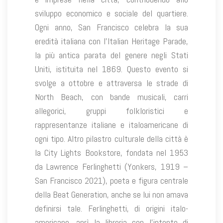
sviluppo economico e sociale del quartiere.
Ogni anno, San Francisco celebra la sua
eredità italiana con l’Italian Heritage Parade,
la più antica parata del genere negli Stati
Uniti, istituita nel 1869. Questo evento si
svolge a ottobre e attraversa le strade di
North Beach, con bande musicali, carri
allegorici, gruppi folkloristici e
rappresentanze italiane e italoamericane di
ogni tipo. Altro pilastro culturale della città è
la City Lights Bookstore, fondata nel 1953
da Lawrence Ferlinghetti (Yonkers, 1919 –
San Francisco 2021), poeta e figura centrale
della Beat Generation, anche se lui non amava
definirsi tale. Ferlinghetti, di origini italo-
americane, aprì la libreria con l’intento di