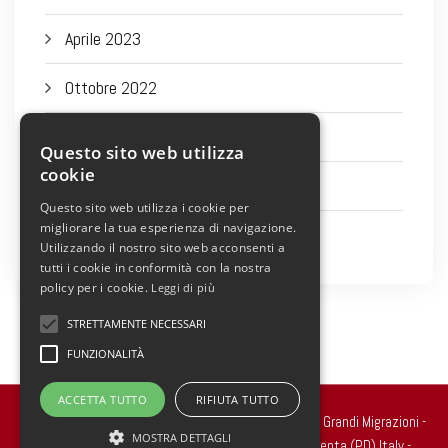
Aprile 2023
Ottobre 2022
Settembre 2022
Questo sito web utilizza
cookie
Agosto 2022
Questo sito web utilizza i cookie per
migliorare la tua esperienza di navigazione.
Luglio 2022
Utilizzando il nostro sito web acconsenti a
tutti i cookie in conformità con la nostra
policy per i cookie.
Leggi di più
STRETTAMENTE NECESSARI
FUNZIONALITÀ
ACCETTA TUTTO
RIFIUTA TUTTO
Copyright 2022 © all rights reserved. - Centro Studi Grandi Migrazioni -
MOSTRA DETTAGLI
Via Ragazzi del ’99, n.2 - 35010 Carmignano di Brenta (PD) Italy -