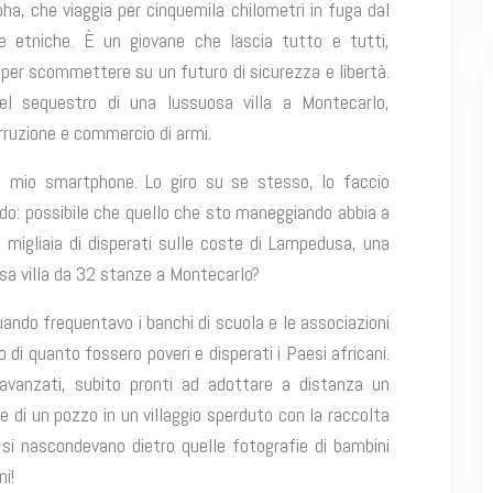
bha, che viaggia per cinquemila chilometri in fuga dal
 etniche. È un giovane che lascia tutto e tutti,
 per scommettere su un futuro di sicurezza e libertà.
el sequestro di una lussuosa villa a Montecarlo,
rruzione e commercio di armi.
il mio smartphone. Lo giro su se stesso, lo faccio
edo: possibile che quello che sto maneggiando abbia a
i migliaia di disperati sulle coste di Lampedusa, una
sa villa da 32 stanze a Montecarlo?
uando frequentavo i banchi di scuola e le associazioni
 di quanto fossero poveri e disperati i Paesi africani.
i e avanzati, subito pronti ad adottare a distanza un
 di un pozzo in un villaggio sperduto con la raccolta
à si nascondevano dietro quelle fotografie di bambini
ni!