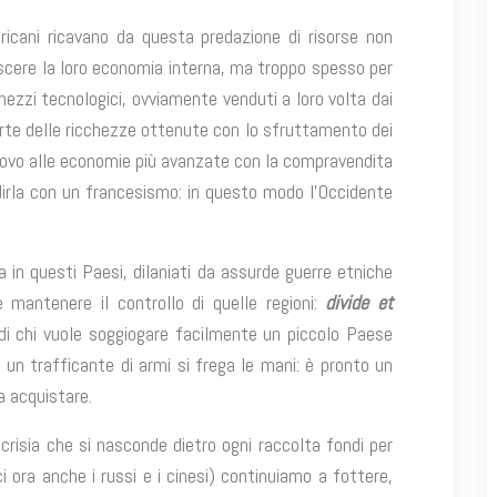
ricani ricavano da questa predazione di risorse non
escere la loro economia interna, ma troppo spesso per
mezzi tecnologici, ovviamente venduti a loro volta dai
 parte delle ricchezze ottenute con lo sfruttamento dei
 nuovo alle economie più avanzate con la compravendita
r dirla con un francesismo: in questo modo l’Occidente
ia in questi Paesi, dilaniati da assurde guerre etniche
 mantenere il controllo di quelle regioni:
divide et
di chi vuole soggiogare facilmente un piccolo Paese
, un trafficante di armi si frega le mani: è pronto un
a acquistare.
crisia che si nasconde dietro ogni raccolta fondi per
i ora anche i russi e i cinesi) continuiamo a fottere,