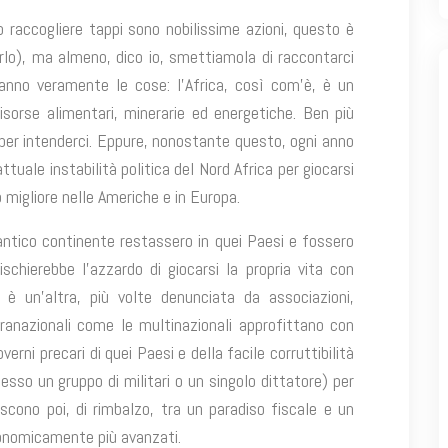
 raccogliere tappi sono nobilissime azioni, questo è
arlo), ma almeno, dico io, smettiamola di raccontarci
anno veramente le cose: l’Africa, così com’è, è un
risorse alimentari, minerarie ed energetiche. Ben più
 per intenderci. Eppure, nonostante questo, ogni anno
attuale instabilità politica del Nord Africa per giocarsi
o migliore nelle Americhe e in Europa.
l’antico continente restassero in quei Paesi e fossero
rischierebbe l’azzardo di giocarsi la propria vita con
è un’altra, più volte denunciata da associazioni,
ovranazionali come le multinazionali approfittano con
erni precari di quei Paesi e della facile corruttibilità
sso un gruppo di militari o un singolo dittatore) per
iscono poi, di rimbalzo, tra un paradiso fiscale e un
conomicamente più avanzati.