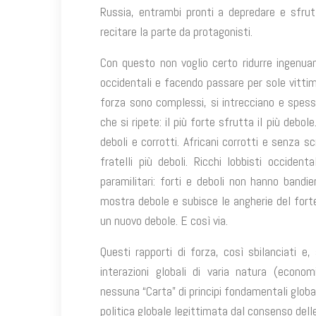
Russia, entrambi pronti a depredare e sfrutt
recitare la parte da protagonisti.
Con questo non voglio certo ridurre ingenua
occidentali e facendo passare per sole vittime
forza sono complessi, si intrecciano e spess
che si ripete: il più forte sfrutta il più debol
deboli e corrotti. Africani corrotti e senza s
fratelli più deboli. Ricchi lobbisti occidenta
paramilitari: forti e deboli non hanno bandi
mostra debole e subisce le angherie del forte
un nuovo debole. E così via.
Questi rapporti di forza, così sbilanciati e
interazioni globali di varia natura (econom
nessuna “Carta” di principi fondamentali glob
politica globale legittimata dal consenso delle