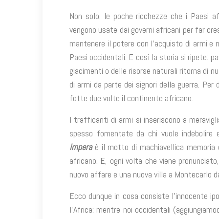
Non solo: le poche ricchezze che i Paesi af
vengono usate dai governi africani per far cr
mantenere il potere con l’acquisto di armi e 
Paesi occidentali. E così la storia si ripete:
giacimenti o delle risorse naturali ritorna di
di armi da parte dei signori della guerra. Pe
fotte due volte il continente africano.
I trafficanti di armi si inseriscono a meravigl
spesso fomentate da chi vuole indebolire e
impera
è il motto di machiavellica memoria 
africano. E, ogni volta che viene pronunciato
nuovo affare e una nuova villa a Montecarlo d
Ecco dunque in cosa consiste l’innocente ipo
l’Africa: mentre noi occidentali (aggiungiamoc