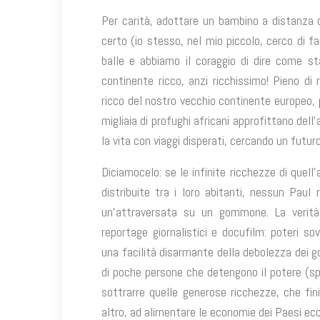
Per carità, adottare un bambino a distanza o
certo (io stesso, nel mio piccolo, cerco di f
balle e abbiamo il coraggio di dire come st
continente ricco, anzi ricchissimo! Pieno di 
ricco del nostro vecchio continente europeo,
migliaia di profughi africani approfittano dell’
la vita con viaggi disperati, cercando un futur
Diciamocelo: se le infinite ricchezze di quel
distribuite tra i loro abitanti, nessun Paul 
un’attraversata su un gommone. La verità 
reportage giornalistici e docufilm: poteri s
una facilità disarmante della debolezza dei gov
di poche persone che detengono il potere (spe
sottrarre quelle generose ricchezze, che fin
altro, ad alimentare le economie dei Paesi e