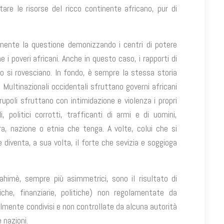
are le risorse del ricco continente africano, pur di
mente la questione demonizzando i centri di potere
 i poveri africani. Anche in questo caso, i rapporti di
o si rovesciano. In fondo, è sempre la stessa storia
e. Multinazionali occidentali sfruttano governi africani
crupoli sfruttano con intimidazione e violenza i propri
li, politici corrotti, trafficanti di armi e di uomini,
era, nazione o etnia che tenga. A volte, colui che si
 diventa, a sua volta, il forte che sevizia e soggioga
, ahimè, sempre più asimmetrici, sono il risultato di
iche, finanziarie, politiche) non regolamentate da
almente condivisi e non controllate da alcuna autorità
 nazioni.