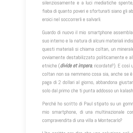
silenziosamente e a luci mediatiche spente, 
fiaba di quanto poveri e sfortunati siano gli a
eroici nel soccorrerli e salvarli.
Guardo di nuovo il mio smartphone assemblato
suo interno e la natura di alcuni materiali ind
questi materiali si chiama coltan, un minera
ovviamente destabilizzato politicamente e al
etniche (
divide et impera
, ricordate?). E così
coltan non sa nemmeno cosa sia, anche se è 
paga di 2 dollari al giorno, abbandona giusta
solo dal primo che ti punta addosso un kalash
Perché ho scritto di Paul stipato su un gommo
mio smartphone, di una multinazionale cor
compravendita di una villa a Montecarlo?