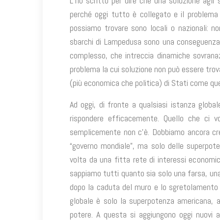
L’ho scritto per dire che una soluzione agli
perché oggi tutto è collegato e il problema 
possiamo trovare sono locali o nazionali: non
sbarchi di Lampedusa sono una conseguenza i
complesso, che intreccia dinamiche sovranazi
problema la cui soluzione non può essere trov
(più economica che politica) di Stati come qu
Ad oggi, di fronte a qualsiasi istanza glo
rispondere efficacemente. Quello che ci v
semplicemente non c’è. Dobbiamo ancora cre
“governo mondiale”, ma solo delle superpote
volta da una fitta rete di interessi economic
sappiamo tutti quanto sia solo una farsa, una
dopo la caduta del muro e lo sgretolamento d
globale è solo la superpotenza americana, a
potere. A questa si aggiungono oggi nuovi a