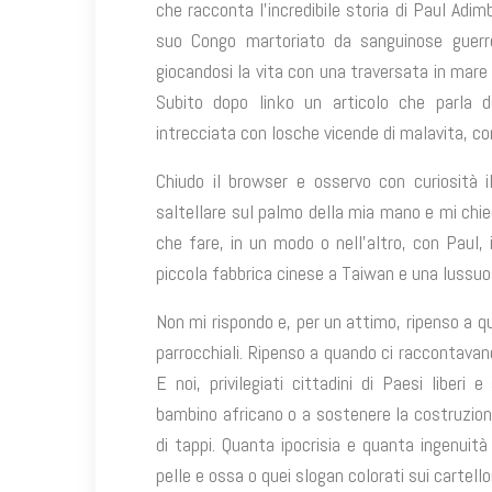
che racconta l’incredibile storia di Paul Adim
suo Congo martoriato da sanguinose guerre
giocandosi la vita con una traversata in mare
Subito dopo linko un articolo che parla d
intrecciata con losche vicende di malavita, co
Chiudo il browser e osservo con curiosità 
saltellare sul palmo della mia mano e mi chi
che fare, in un modo o nell’altro, con Paul, 
piccola fabbrica cinese a Taiwan e una lussuo
Non mi rispondo e, per un attimo, ripenso a q
parrocchiali. Ripenso a quando ci raccontavano
E noi, privilegiati cittadini di Paesi liber
bambino africano o a sostenere la costruzione
di tappi. Quanta ipocrisia e quanta ingenuit
pelle e ossa o quei slogan colorati sui cartello