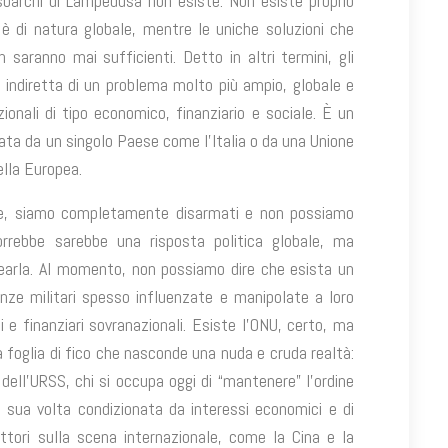
 sbarchi di Lampedusa non esiste. Non esiste proprio
è di natura globale, mentre le uniche soluzioni che
 saranno mai sufficienti. Detto in altri termini, gli
ndiretta di un problema molto più ampio, globale e
onali di tipo economico, finanziario e sociale. È un
ata da un singolo Paese come l’Italia o da una Unione
ella Europea.
bale, siamo completamente disarmati e non possiamo
orrebbe sarebbe una risposta politica globale, ma
arla. Al momento, non possiamo dire che esista un
nze militari spesso influenzate e manipolate a loro
i e finanziari sovranazionali. Esiste l’ONU, certo, ma
 foglia di fico che nasconde una nuda e cruda realtà:
ell’URSS, chi si occupa oggi di “mantenere” l’ordine
 sua volta condizionata da interessi economici e di
ttori sulla scena internazionale, come la Cina e la