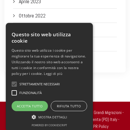
Aprile 2023
Ottobre 2022
Settembre 2022
Questo sito web utilizza
cookie
Agosto 2022
Questo sito web utilizza i cookie per
migliorare la tua esperienza di navigazione.
Luglio 2022
Utilizzando il nostro sito web acconsenti a
tutti i cookie in conformità con la nostra
policy per i cookie.
Leggi di più
STRETTAMENTE NECESSARI
FUNZIONALITÀ
ACCETTA TUTTO
RIFIUTA TUTTO
Copyright 2022 © all rights reserved. - Centro Studi Grandi Migrazioni -
MOSTRA DETTAGLI
Via Ragazzi del ’99, n.2 - 35010 Carmignano di Brenta (PD) Italy -
POWERED BY COOKIESCRIPT
Cod.Fisc. 90020250289
Cookie Policy
-
GDPR Policy