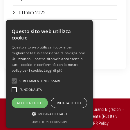
Ottobre 2022
Settembre 2022
Questo sito web utilizza
cookie
Agosto 2022
Questo sito web utilizza i cookie per
migliorare la tua esperienza di navigazione.
Luglio 2022
Utilizzando il nostro sito web acconsenti a
tutti i cookie in conformità con la nostra
policy per i cookie.
Leggi di più
STRETTAMENTE NECESSARI
FUNZIONALITÀ
ACCETTA TUTTO
RIFIUTA TUTTO
Copyright 2022 © all rights reserved. - Centro Studi Grandi Migrazioni -
MOSTRA DETTAGLI
Via Ragazzi del ’99, n.2 - 35010 Carmignano di Brenta (PD) Italy -
POWERED BY COOKIESCRIPT
Cod.Fisc. 90020250289
Cookie Policy
-
GDPR Policy