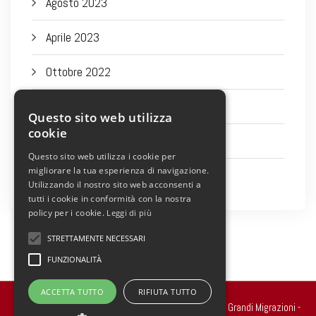
Agosto 2023
Aprile 2023
Ottobre 2022
Settembre 2022
Questo sito web utilizza
cookie
Agosto 2022
Questo sito web utilizza i cookie per
migliorare la tua esperienza di navigazione.
Luglio 2022
Utilizzando il nostro sito web acconsenti a
tutti i cookie in conformità con la nostra
policy per i cookie.
Leggi di più
STRETTAMENTE NECESSARI
FUNZIONALITÀ
ACCETTA TUTTO
RIFIUTA TUTTO
Copyright 2022 © all rights reserved. - Centro Studi Grandi Migrazioni -