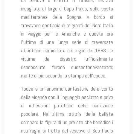
da Genova e diretto in Brasile
,
restava
incagliato al largo di Capo Palos, sulla costa
mediterranea della Spagna. A bordo si
trovavano centinaia di migranti del Nord Italia
in viaggio per le Americhe e questa era
l’ultima di una lunga serie di traversate
atlantiche cominciata nel luglio del 1883. Le
vittime del disastro ufficialmente
riconosciute furono duecentonovantatré;
molte di più secondo la stampa dell’epoca.
Tocca a un anonimo cantastorie dare conto
della vicenda con il linguaggio asciutto e privo
di inflessioni patetiche della narrazione
popolare. Nell’ultima strofa della ballata
compare la figura di un prelato che benedice i
naufraghi: si tratta del vescovo di São Paulo