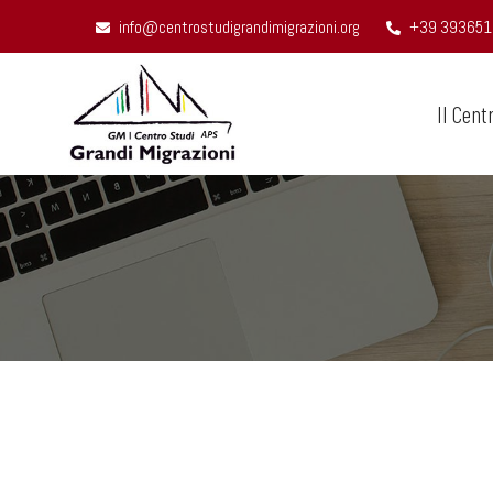
info@centrostudigrandimigrazioni.org
+39 393651
Il Cent