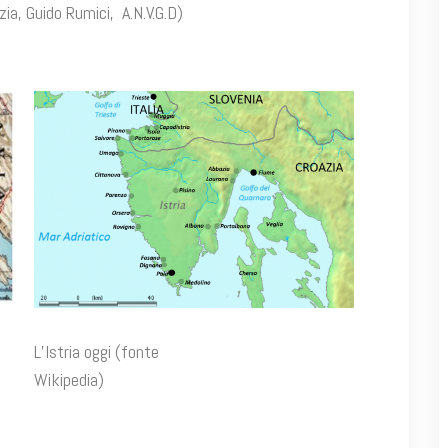
me e Dalmazia, Guido Rumici, A.N.V.G.D)
e
L’Istria oggi (fonte
Wikipedia)