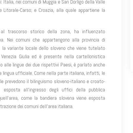
i: Italia, nei comuni di Muggia e San Dorligo della Valle
ne Litorale-Carso; e Croazia, alla quale appartiene la
 al trascorso storico della zona, ha influenzato
rea. Nei comuni che appartengono alla provincia di
e la variante locale dello sloveno che viene tutelato
 Venezia Giulia ed è presente nella cartellonistica
o alle lingue dei due rispettivi Paesi, è parlato anche
lingua ufficiale. Come nella parte italiana, infatti, le
le prevedono il bilinguismo sloveno-italiano e croato-
ne esposta all’ingresso degli uffici della pubblica
 quell’area, come la bandiera slovena viene esposta
trazione dei comuni dell’area italiana.