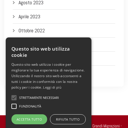
Agosto 2023
Aprile 2023
Ottobre 2022
Settembre 2022
Questo sito web utilizza
cookie
Agosto 2022
Questo sito web utilizza i cookie per
migliorare la tua esperienza di navigazione.
Luglio 2022
Utilizzando il nostro sito web acconsenti a
tutti i cookie in conformità con la nostra
policy per i cookie.
Leggi di più
STRETTAMENTE NECESSARI
FUNZIONALITÀ
ACCETTA TUTTO
RIFIUTA TUTTO
Copyright 2022 © all rights reserved. - Centro Studi Grandi Migrazioni -