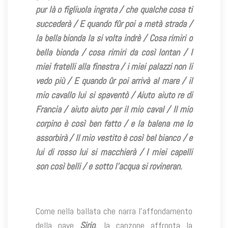
pur là o figliuola ingrata / che qualche cosa ti
succederà / E quando fûr poi a metà strada /
la bella bionda la si volta indrè / Cosa rimiri o
bella bionda / cosa rimiri da così lontan / I
miei fratelli alla finestra / i miei palazzi non li
vedo più / E quando ûr poi arrivà al mare / il
mio cavallo lui si spaventò / Aiuto aiuto re di
Francia / aiuto aiuto per il mio caval / Il mio
corpino è così ben fatto / e la balena me lo
assorbirà / Il mio vestito è così bel bianco / e
lui di rosso lui si macchierà / I miei capelli
son così belli / e sotto l’acqua si rovineran.
Come nella ballata che narra l’affondamento
della nave
Sirio
, la canzone affronta la